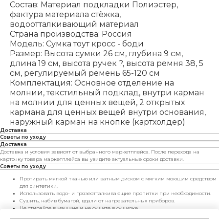
Состав: Материал подкладки Полиэстер,
фактура материала стёжка,
водоотталкивающий материал
Страна производства: Россия
Модель: Сумка тоут кросс - боди
Размер: Высота сумки 26 см, глубина 9 см,
длина 19 см, высота ручек ?, высота ремня 38, 5
см, регулируемый ремень 65-120 см
Комплектация: Основное отделение на
молнии, текстильный подклад, внутри карман
на молнии для ценных вещей, 2 открытых
кармана для ценных вещей внутри основания,
наружный карман на кнопке (картхолдер)
Доставка
Советы по уходу
Доставка
Доставка и условия зависят от выбранного маркетплейса. После перехода на
карточку товара маркетплейса вы увидите актуальные сроки доставки.
Советы по уходу
Протирать мягкой тканью или ватным диском с мягким моющим средством
для синтетики.
Использовать водо- и грязеотталкивающие пропитки при необходимости.
Сушить, набив бумагой, вдали от нагревательных приборов.
Не стирайте в машине и не сушите в сушилке.
Хранить в чехле и не перегружать — сумка будет радовать вас дольше.