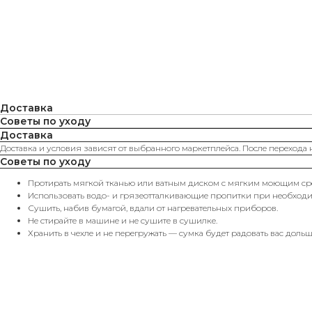
Доставка
Советы по уходу
Доставка
Доставка и условия зависят от выбранного маркетплейса. После перехода 
Советы по уходу
Протирать мягкой тканью или ватным диском с мягким моющим сре
Использовать водо- и грязеотталкивающие пропитки при необходи
Сушить, набив бумагой, вдали от нагревательных приборов.
Не стирайте в машине и не сушите в сушилке.
Хранить в чехле и не перегружать — сумка будет радовать вас дольш