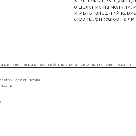
Комплектация: Сумка д
отделение на молнии, 
и мыть) внешний карма
стропы, фиксатор на ли
на карточку товара маркетплейса вы увидите актуальные сроки доставки.
дством для синтетики.
мости.
е.