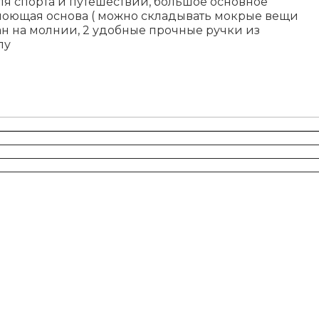
ля спорта и путешествий, большое основное
моющая основа ( можно складывать мокрые вещи
н на молнии, 2 удобные прочные ручки из
пу