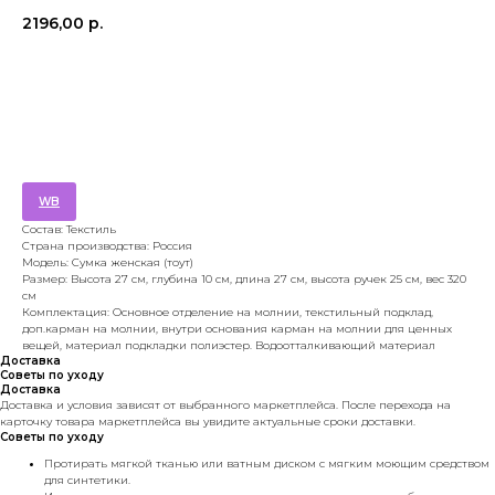
2196,00
р.
Добавить в корзину
WB
Состав: Текстиль
Страна производства: Россия
Модель: Сумка женская (тоут)
Размер: Высота 27 см, глубина 10 см, длина 27 см, высота ручек 25 см, вес 320
см
Комплектация: Основное отделение на молнии, текстильный подклад,
доп.карман на молнии, внутри основания карман на молнии для ценных
вещей, материал подкладки полиэстер. Водоотталкивающий материал
Доставка
Советы по уходу
Доставка
Доставка и условия зависят от выбранного маркетплейса. После перехода на
карточку товара маркетплейса вы увидите актуальные сроки доставки.
Советы по уходу
Протирать мягкой тканью или ватным диском с мягким моющим средством
для синтетики.