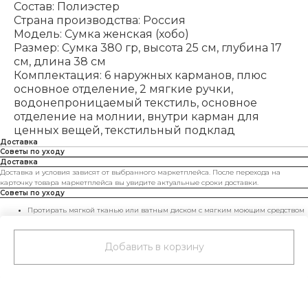
Состав: Полиэстер
Страна производства: Россия
Модель: Сумка женская (хобо)
Размер: Сумка 380 гр, высота 25 см, глубина 17
см, длина 38 см
Комплектация: 6 наружных карманов, плюс
основное отделение, 2 мягкие ручки,
водонепроницаемый текстиль, основное
отделение на молнии, внутри карман для
ценных вещей, текстильный подклад
Доставка
Советы по уходу
Доставка
Доставка и условия зависят от выбранного маркетплейса. После перехода на
карточку товара маркетплейса вы увидите актуальные сроки доставки.
Советы по уходу
Протирать мягкой тканью или ватным диском с мягким моющим средством
для синтетики.
Использовать водо- и грязеотталкивающие пропитки при необходимости.
Сушить, набив бумагой, вдали от нагревательных приборов.
Добавить в корзину
Не стирайте в машине и не сушите в сушилке.
Хранить в чехле и не перегружать — сумка будет радовать вас дольше.