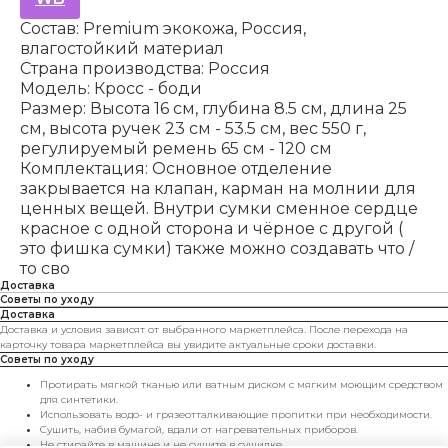
Состав: Premium экокожа, Россия,
влагостойкий материал
Страна производства: Россия
Модель: Кросс - боди
Размер: Высота 16 см, глубина 8.5 см, длина 25
см, высота ручек 23 см - 53.5 см, вес 550 г,
регулируемый ремень 65 см - 120 см
Комплектация: Основное отделение
закрывается на клапан, карман на молнии для
ценных вещей. Внутри сумки сменное сердце
красное с одной сторона и чёрное с другой (
это фишка сумки) также можно создавать что /
то сво
Доставка
Советы по уходу
Доставка
Доставка и условия зависят от выбранного маркетплейса. После перехода на
карточку товара маркетплейса вы увидите актуальные сроки доставки.
Советы по уходу
Протирать мягкой тканью или ватным диском с мягким моющим средством
для синтетики.
Использовать водо- и грязеотталкивающие пропитки при необходимости.
Сушить, набив бумагой, вдали от нагревательных приборов.
Не стирайте в машине и не сушите в сушилке.