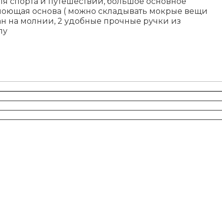
ля спорта и путешествий, большое основное
моющая основа ( можно складывать мокрые вещи
н на молнии, 2 удобные прочные ручки из
пу