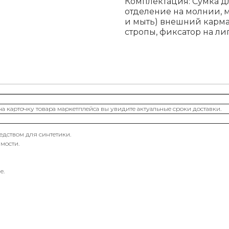
Комплектация: Сумка д
отделение на молнии, 
и мыть) внешний карма
стропы, фиксатор на ли
на карточку товара маркетплейса вы увидите актуальные сроки доставки.
дством для синтетики.
мости.
е.