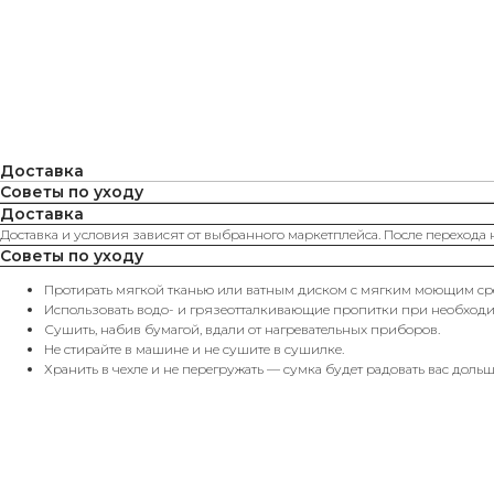
Доставка
Советы по уходу
Доставка
Доставка и условия зависят от выбранного маркетплейса. После перехода 
Советы по уходу
Протирать мягкой тканью или ватным диском с мягким моющим сре
Использовать водо- и грязеотталкивающие пропитки при необходи
Сушить, набив бумагой, вдали от нагревательных приборов.
Не стирайте в машине и не сушите в сушилке.
Хранить в чехле и не перегружать — сумка будет радовать вас дольш