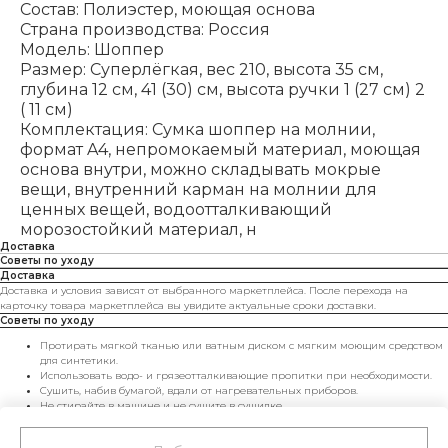
Состав: Полиэстер, моющая основа
Страна производства: Россия
Модель: Шоппер
Размер: Суперлёгкая, вес 210, высота 35 см,
глубина 12 см, 41 (30) см, высота ручки 1 (27 см) 2
( 11 см)
Комплектация: Сумка шоппер на молнии,
формат A4, непромокаемый материал, моющая
основа внутри, можно складывать мокрые
вещи, внутренний карман на молнии для
ценных вещей, водоотталкивающий
морозостойкий материал, н
Доставка
Советы по уходу
Доставка
Доставка и условия зависят от выбранного маркетплейса. После перехода на
карточку товара маркетплейса вы увидите актуальные сроки доставки.
Советы по уходу
Протирать мягкой тканью или ватным диском с мягким моющим средством
для синтетики.
Использовать водо- и грязеотталкивающие пропитки при необходимости.
Сушить, набив бумагой, вдали от нагревательных приборов.
Не стирайте в машине и не сушите в сушилке.
Хранить в чехле и не перегружать — сумка будет радовать вас дольше.