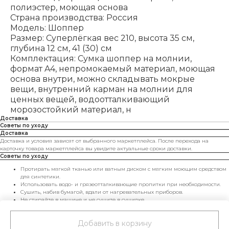
полиэстер, моющая основа
Страна производства: Россия
Модель: Шоппер
Размер: Суперлёгкая вес 210, высота 35 см,
глубина 12 см, 41 (30) см
Комплектация: Сумка шоппер на молнии,
формат A4, непромокаемый материал, моющая
основа внутри, можно складывать мокрые
вещи, внутренний карман на молнии для
ценных вещей, водоотталкивающий
морозостойкий материал, н
Доставка
Советы по уходу
Доставка
Доставка и условия зависят от выбранного маркетплейса. После перехода на
карточку товара маркетплейса вы увидите актуальные сроки доставки.
Советы по уходу
Протирать мягкой тканью или ватным диском с мягким моющим средством
для синтетики.
Использовать водо- и грязеотталкивающие пропитки при необходимости.
Сушить, набив бумагой, вдали от нагревательных приборов.
Не стирайте в машине и не сушите в сушилке.
Хранить в чехле и не перегружать — сумка будет радовать вас дольше.
Добавить в корзину