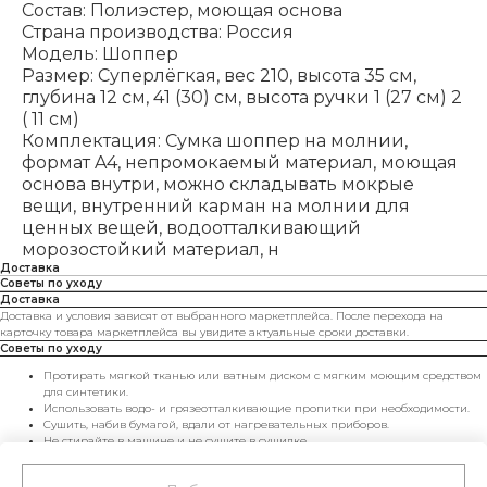
Состав: Полиэстер, моющая основа
Страна производства: Россия
Модель: Шоппер
Размер: Суперлёгкая, вес 210, высота 35 см,
глубина 12 см, 41 (30) см, высота ручки 1 (27 см) 2
( 11 см)
Комплектация: Сумка шоппер на молнии,
формат A4, непромокаемый материал, моющая
основа внутри, можно складывать мокрые
вещи, внутренний карман на молнии для
ценных вещей, водоотталкивающий
морозостойкий материал, н
Доставка
Советы по уходу
Доставка
Доставка и условия зависят от выбранного маркетплейса. После перехода на
карточку товара маркетплейса вы увидите актуальные сроки доставки.
Советы по уходу
Протирать мягкой тканью или ватным диском с мягким моющим средством
для синтетики.
Использовать водо- и грязеотталкивающие пропитки при необходимости.
Сушить, набив бумагой, вдали от нагревательных приборов.
Не стирайте в машине и не сушите в сушилке.
Хранить в чехле и не перегружать — сумка будет радовать вас дольше.