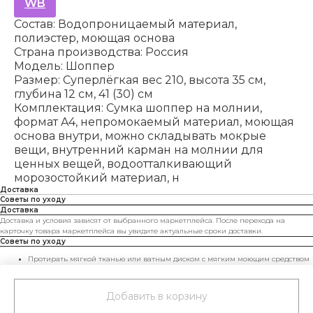
WB
Состав: Водопроницаемый материал,
полиэстер, моющая основа
Страна производства: Россия
Модель: Шоппер
Размер: Суперлёгкая вес 210, высота 35 см,
глубина 12 см, 41 (30) см
Комплектация: Сумка шоппер на молнии,
формат A4, непромокаемый материал, моющая
основа внутри, можно складывать мокрые
вещи, внутренний карман на молнии для
ценных вещей, водоотталкивающий
морозостойкий материал, н
Доставка
Советы по уходу
Доставка
Доставка и условия зависят от выбранного маркетплейса. После перехода на
карточку товара маркетплейса вы увидите актуальные сроки доставки.
Советы по уходу
Протирать мягкой тканью или ватным диском с мягким моющим средством
для синтетики.
Использовать водо- и грязеотталкивающие пропитки при необходимости.
Сушить, набив бумагой, вдали от нагревательных приборов.
Добавить в корзину
Не стирайте в машине и не сушите в сушилке.
Хранить в чехле и не перегружать — сумка будет радовать вас дольше.