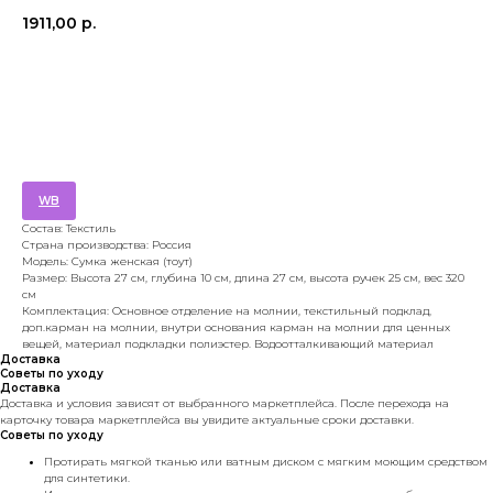
1911,00
р.
Добавить в корзину
WB
Состав: Текстиль
Страна производства: Россия
Модель: Сумка женская (тоут)
Размер: Высота 27 см, глубина 10 см, длина 27 см, высота ручек 25 см, вес 320
см
Комплектация: Основное отделение на молнии, текстильный подклад,
доп.карман на молнии, внутри основания карман на молнии для ценных
вещей, материал подкладки полиэстер. Водоотталкивающий материал
Доставка
Советы по уходу
Доставка
Доставка и условия зависят от выбранного маркетплейса. После перехода на
карточку товара маркетплейса вы увидите актуальные сроки доставки.
Советы по уходу
Протирать мягкой тканью или ватным диском с мягким моющим средством
для синтетики.