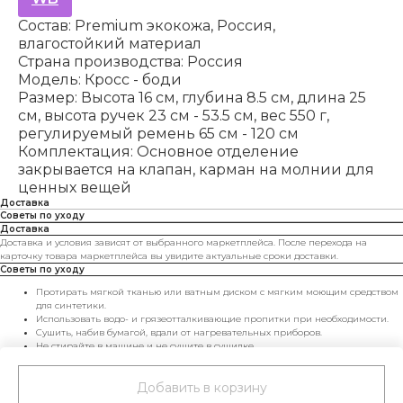
Состав: Premium экокожа, Россия,
влагостойкий материал
Страна производства: Россия
Модель: Кросс - боди
Размер: Высота 16 см, глубина 8.5 см, длина 25
см, высота ручек 23 см - 53.5 см, вес 550 г,
регулируемый ремень 65 см - 120 см
Комплектация: Основное отделение
закрывается на клапан, карман на молнии для
ценных вещей
Доставка
Советы по уходу
Доставка
Доставка и условия зависят от выбранного маркетплейса. После перехода на
карточку товара маркетплейса вы увидите актуальные сроки доставки.
Советы по уходу
Протирать мягкой тканью или ватным диском с мягким моющим средством
для синтетики.
Использовать водо- и грязеотталкивающие пропитки при необходимости.
Сушить, набив бумагой, вдали от нагревательных приборов.
Не стирайте в машине и не сушите в сушилке.
Хранить в чехле и не перегружать — сумка будет радовать вас дольше.
Добавить в корзину