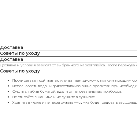
Доставка
Советы по уходу
Доставка
Доставка и условия зависят от выбранного маркетплейса. После перехода 
Советы по уходу
Протирать мягкой тканью или ватным диском с мягким моющим сре
Использовать водо- и грязеотталкивающие пропитки при необходи
Сушить, набив бумагой, вдали от нагревательных приборов.
Не стирайте в машине и не сушите в сушилке.
Хранить в чехле и не перегружать — сумка будет радовать вас дольш