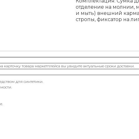
Комплектация: Сумка д
отделение на молнии, 
и мыть) внешний карма
стропы, фиксатор на ли
на карточку товара маркетплейса вы увидите актуальные сроки доставки.
дством для синтетики.
мости.
е.