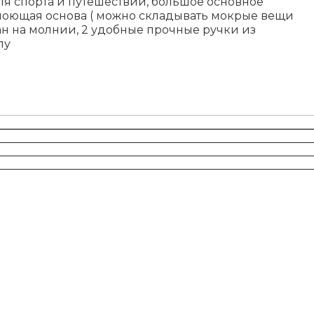
ля спорта и путешествий, большое основное
моющая основа ( можно складывать мокрые вещи
н на молнии, 2 удобные прочные ручки из
пу